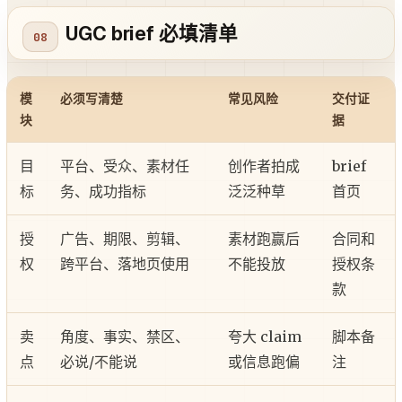
UGC brief 必填清单
模
必须写清楚
常见风险
交付证
块
据
目
平台、受众、素材任
创作者拍成
brief
标
务、成功指标
泛泛种草
首页
授
广告、期限、剪辑、
素材跑赢后
合同和
权
跨平台、落地页使用
不能投放
授权条
款
卖
角度、事实、禁区、
夸大 claim
脚本备
点
必说/不能说
或信息跑偏
注