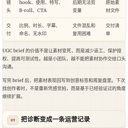
镜
hook、使用、特写、
后期无法剪
原始素
头
B-roll、CTA
变量
材文件
交
比例、时长、字幕、
文件混乱和
交付清
付
命名、无水印
复用困难
单
UGC brief 的价值不是让素材变死，而是减少返工、保护授
权、提高可测试性。越是小团队，越不能把素材协作交给口头
沟通。
写完 brief 后，把素材表现回写到创意标签和周复盘里。下次
找创作者时，不是重新凭感觉拍，而是基于已经验证过的角度
继续扩展。
把诊断变成一条运营记录