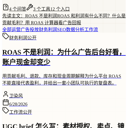
4 个问答
3 个工具
12 个入口
先读主文：ROAS 不是利润
ROAS 和利润有什么不同？
什么是
贡献毛利？
用 ROAS 计算器看广告回报
全部
运营
广告投放
财务利润
SEO
数据分析
工作流
财务利润
公开
ROAS 不是利润：为什么广告后台好看，
账户现金却变少
用贡献毛利、退款、库存和现金周期解释为什么平台 ROAS
不能直接代表盈利，并给出一套小团队可执行的复盘表。
卫染风
6/28/2026
工作流
公开
UGC brief 怎么写：素材授权、卖点、镜