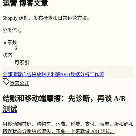
运营 博客文章
Shopify 建站、发布检查和日常运营方法。
分类信号
文章数
6
状态
可索引
全部
运营
广告投放
财务利润
SEO
数据分析
工作流
运营
公开
结账和移动端摩擦：先诊断，再谈 A/B
测试
用移动端首屏、购物车、运费、税费、支付、表单、折扣码和
错误状态诊断结账流失，不要一上来就做 A/B 测试。