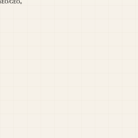
O/GEO。