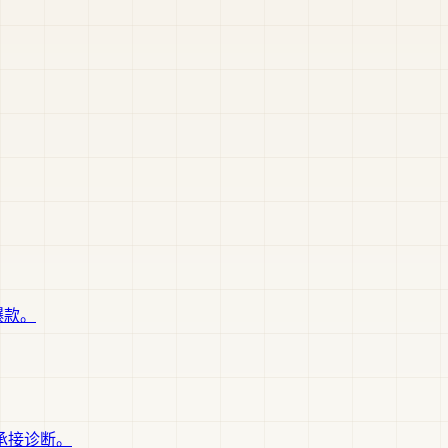
爆款。
承接诊断。