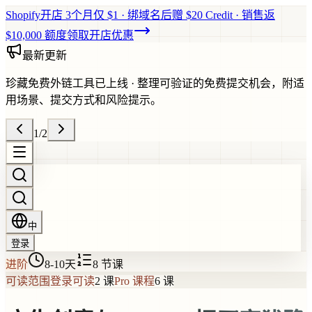
Shopify开店 3个月仅 $1 · 绑域名后赠 $20 Credit · 销售返
$10,000 额度
领取开店优惠
最新更新
珍藏免费外链工具已上线
·
整理可验证的免费提交机会，附适
用场景、提交方式和风险提示。
1
/
2
中
登录
进阶
8-10天
8
节课
可读范围
登录可读
2 课
Pro 课程
6 课