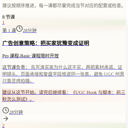
建议按顺序推进，每一课都尽量完成当节对应的配置或检查。
8
节课
1
第 1 课
28分钟
广告创意策略：把买家犹豫变成证明
Pro 课程
-
Basic 课程
限时开放
这节课负责：
先写清买家为什么还不买，再把素材承诺、证
明镜头、页面承接和复盘字段放进同一张表，避免 UGC 创意
只靠灵感拍摄。
建议从这节开始。读完后继续看：《UGC Hook 与脚本：前三
秒怎么测试》。
28分钟
2