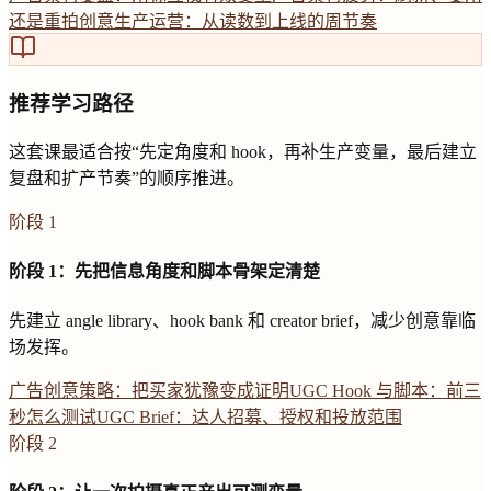
还是重拍
创意生产运营：从读数到上线的周节奏
推荐学习路径
这套课最适合按“先定角度和 hook，再补生产变量，最后建立
复盘和扩产节奏”的顺序推进。
阶段 1
阶段 1：先把信息角度和脚本骨架定清楚
先建立 angle library、hook bank 和 creator brief，减少创意靠临
场发挥。
广告创意策略：把买家犹豫变成证明
UGC Hook 与脚本：前三
秒怎么测试
UGC Brief：达人招募、授权和投放范围
阶段 2