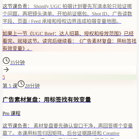
这节课负责：
Shopify UGC 拍摄计划要先写清本轮只验证哪
个问题，再把镜头清单、开拍前证据包、Shot ID、广告读数
字段、页面 / Feed 承接和授权边界连成拍摄变量地图。
如果上一节《UGC Brief：达人招募、授权和投放范围》已经
看完，就接这节。读完后继续看：《广告素材复盘：用标签找
有效变量》。
35分钟
5
第 5 课
28分钟
广告素材复盘：用标签找有效变量
Pro 课程
这节课负责：
素材复盘要先确认窗口干净，再回答哪个变量
赢了。本课用标签归因矩阵、后台证据路径和 Creative