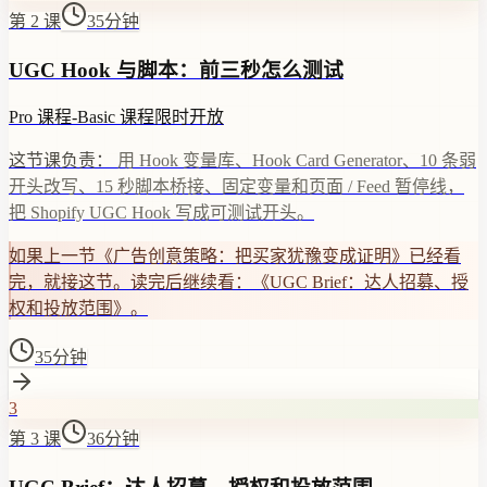
第 2 课
35分钟
UGC Hook 与脚本：前三秒怎么测试
Pro 课程
-
Basic 课程
限时开放
这节课负责：
用 Hook 变量库、Hook Card Generator、10 条弱
开头改写、15 秒脚本桥接、固定变量和页面 / Feed 暂停线，
把 Shopify UGC Hook 写成可测试开头。
如果上一节《广告创意策略：把买家犹豫变成证明》已经看
完，就接这节。读完后继续看：《UGC Brief：达人招募、授
权和投放范围》。
35分钟
3
第 3 课
36分钟