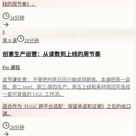
线的周节奏》。
34分钟
8
第 8 课
28分钟
创意生产运营：从读数到上线的周节奏
Pro 课程
这节课负责：
不要把创意日历只做成排期表。本课把周一读
数、周二 brief、周三/周四生产、周五上线和素材库回写连成
一套可复盘的 UGC 工作流。
适合作为《UGC 跨平台适配：保留承诺和证据》之后的收口
课。
28分钟