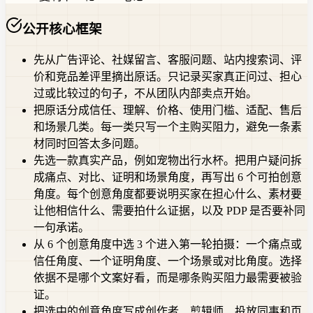
公开核心框架
先从广告评论、社媒留言、客服问题、站内搜索词、评
价和竞品差评里摘出原话。只记录买家真正问过、担心
过或比较过的句子，不从团队内部卖点开始。
把原话分成信任、理解、价格、使用门槛、适配、售后
和场景几类。每一类只写一个主购买阻力，避免一条素
材同时回答太多问题。
先选一款真实产品，例如宠物出行水杯。把用户疑问拆
成痛点、对比、证明和场景角度，再写出 6 个可拍创意
角度。每个创意角度都要说明买家在担心什么、素材要
让他相信什么、需要拍什么证据，以及 PDP 是否要补同
一句承诺。
从 6 个创意角度中选 3 个进入第一轮拍摄：一个痛点或
信任角度、一个证明角度、一个场景或对比角度。选择
依据不是哪个文案好看，而是哪条购买阻力最需要被验
证。
把选中的创意角度写成创作者、剪辑师、投放同事和页