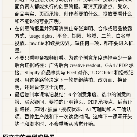
面负责人都能执行的创意简报。写清买家痛点、受众、
商品事实、页面承接、创作者要拍什么、投放要看什么
和不能说的夸张声明。
在创意简报里并列写清禁止夸张声明、合作或赠品披露
方式、usage rights、平台、期限、地域、二剪、白名单
投放、raw file 和续费边界。缺任何一项，都不要进入扩
量。
不要只看哪条视频好看。为这个创意角度选择至少一条
后台证据路径：广告后台 creative readout、GA4 / PDP 承
接、Shopify 商品事实与 Feed 对齐、UGC brief 和授权记
录。用这条路径决定下一轮是继续拍、改页面、换证
明，还是暂停这个角度。
最后复制本课笔记总结：6 个创意角度、选中的创意简
报、买家疑问、要拍的证明镜头、PDP 承接点、后台证
据路径、声明 / 披露 / 授权状态、AI 可辅助和人工确认
项、暂停生产线和下一次读数时间。这样下一课写开头
钩子和脚本时，不会重新从感觉开始。