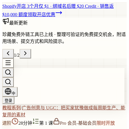
Shopify开店 3个月仅 $1 · 绑域名后赠 $20 Credit · 销售返
$10,000 额度
领取开店优惠
最新更新
珍藏免费外链工具已上线
·
整理可验证的免费提交机会，附适
用场景、提交方式和风险提示。
1
/
2
中
登录
教程系列
/
广告创意与 UGC：把买家犹豫做成每周能生产、能
复用的素材
进阶
28分钟
第 1 课
Pro 会员
-
基础会员
限时开放