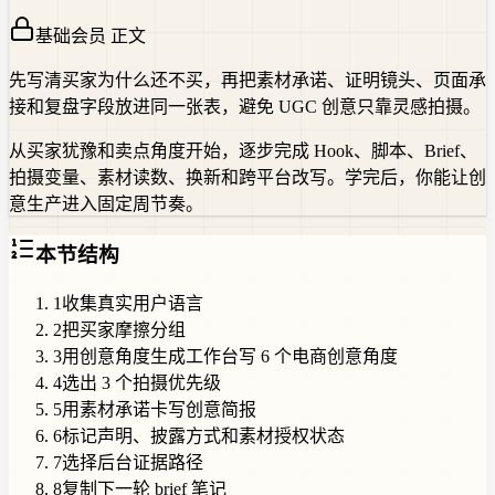
基础会员 正文
先写清买家为什么还不买，再把素材承诺、证明镜头、页面承
接和复盘字段放进同一张表，避免 UGC 创意只靠灵感拍摄。
从买家犹豫和卖点角度开始，逐步完成 Hook、脚本、Brief、
拍摄变量、素材读数、换新和跨平台改写。学完后，你能让创
意生产进入固定周节奏。
本节结构
1
收集真实用户语言
2
把买家摩擦分组
3
用创意角度生成工作台写 6 个电商创意角度
4
选出 3 个拍摄优先级
5
用素材承诺卡写创意简报
6
标记声明、披露方式和素材授权状态
7
选择后台证据路径
8
复制下一轮 brief 笔记