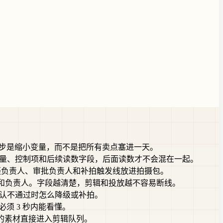
一步是缩小变量，而不是把所有卖点塞进一天。
写清可动变量、控制项和后续读数字段，后面读数才不会混在一起。
age rights、拍摄负责人、审批负责人和补拍触发线放进拍摄包。
atio、安全区、平台用途和负责人。字段越清楚，剪辑和投放越不容易断线。
、确认不通过时怎么降级或补拍。
f 必须 3 秒内能看懂。
t。不要让缺字段的素材直接进入剪辑队列。