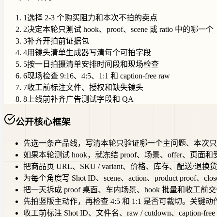
1
选择 2-3 个购买阻力和本次不拍的卖点
2
决定本轮只测试 hook、proof、scene 或 ratio 中的哪一个
3
补齐开拍前证据包
4
用镜头清单生成器写清每个可拍字段
5
按一日拍摄清单安排时间段和现场检查
6
现场检查 9:16、4:5、1:1 和 caption-free raw
7
收工前标注文件、授权和缺失镜头
8
上线前补齐广告测试字段和 QA
公开核心框架
先选一条产品线，写清本轮只验证哪一个主问题、本次只服
如果本轮测试 hook，就冻结 proof、场景、offe
把商品页 URL、SKU / variant、价格、库存、配送/退换货、app
为每个角度写 Shot ID、scene、action、product pr
把一天拆成 proof 桌面、车内场景、hook 批量
先拍竖版主动作，再检查 4:5 和 1:1 是否可裁切。关键动作和产
收工前标注 Shot ID、文件名、raw / cutdown、caption-fr