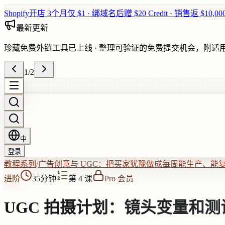
Shopify开店 3个月仅 $1 · 绑域名后赠 $20 Credit · 销售返 $10,0
最新更新
珍藏免费外链工具已上线
·
整理可验证的免费提交机会，附适
1
/
2
中
登录
教程系列
/
广告创意与 UGC：把买家犹豫做成每周能生产、能
进阶
35分钟
第 4 课
Pro 会员
UGC 拍摄计划：镜头变量和测