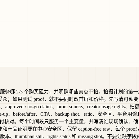
务哪 2-3 个购买阻力，并明确哪些卖点不拍。拍摄计划的第
r、页面和受众；如果测试 proof，就不要同时改首屏和价格。先
roved / no-go claims、proof source、creator us
oof、close-up、before/after、CTA、backup shot、r
和收工前交付核对。每个时间段只服务一个主变量，并写清谁现场确认
品证明要在中心安全区，保留 caption-free raw，每个 proo
ee 版本、thumbnail still、rights status 和 missing sho