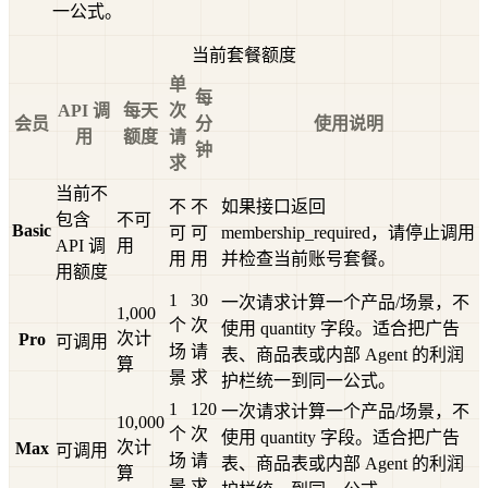
一公式。
当前套餐额度
单
每
API 调
每天
次
会员
分
使用说明
用
额度
请
钟
求
当前不
不
不
如果接口返回
包含
不可
Basic
可
可
membership_required，请停止调用
API 调
用
用
用
并检查当前账号套餐。
用额度
1
30
一次请求计算一个产品/场景，不
1,000
个
次
使用 quantity 字段。适合把广告
次计
Pro
可调用
场
请
表、商品表或内部 Agent 的利润
算
景
求
护栏统一到同一公式。
1
120
一次请求计算一个产品/场景，不
10,000
个
次
使用 quantity 字段。适合把广告
次计
Max
可调用
场
请
表、商品表或内部 Agent 的利润
算
景
求