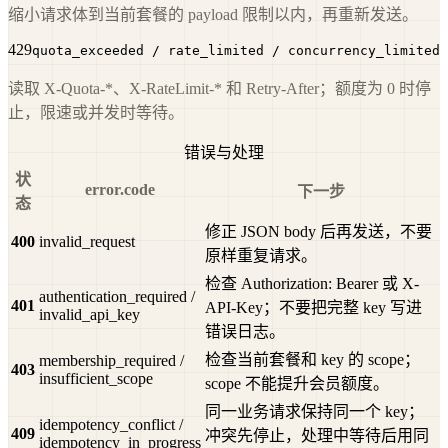
缩小请求体到当前套餐的 payload 限制以内，再重新发送。
429
quota_exceeded / rate_limited / concurrency_limited
读取 X-Quota-*、X-RateLimit-* 和 Retry-After；额度为 0 时停
止，限速或并发时等待。
错误与处理
状
error.code
下一步
态
修正 JSON body 后再发送，不要
400
invalid_request
原样重复请求。
检查 Authorization: Bearer 或 X-
authentication_required /
401
API-Key；不要把完整 key 写进
invalid_api_key
错误日志。
检查当前套餐和 key 的 scope；
membership_required /
403
insufficient_scope
scope 不能提升会员额度。
同一业务请求保持同一个 key；
idempotency_conflict /
409
冲突先停止，处理中等待后用同
idempotency_in_progress