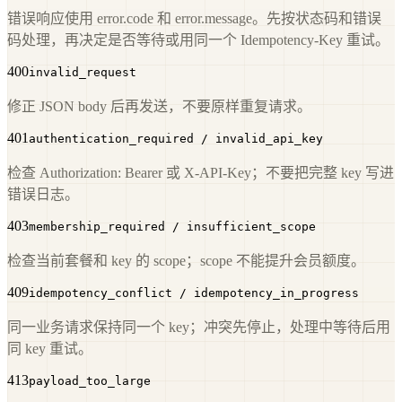
错误响应使用 error.code 和 error.message。先按状态码和错误
码处理，再决定是否等待或用同一个 Idempotency-Key 重试。
400
invalid_request
修正 JSON body 后再发送，不要原样重复请求。
401
authentication_required / invalid_api_key
检查 Authorization: Bearer 或 X-API-Key；不要把完整 key 写进
错误日志。
403
membership_required / insufficient_scope
检查当前套餐和 key 的 scope；scope 不能提升会员额度。
409
idempotency_conflict / idempotency_in_progress
同一业务请求保持同一个 key；冲突先停止，处理中等待后用
同 key 重试。
413
payload_too_large