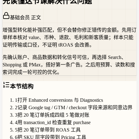
先读懂这节课解决什么问题
基础会员 正文
增强型转化能补强匹配，但不会替你修正错传的金额。先用订
单样本核对 value、币种、退款、毛利和新客质量；样本只能
证明传输或口径，不证明 tROAS 会改善。
先确认账户、商品数据和转化信号可信，再选择 Search、
Shopping 或 PMax，搭好第一条广告。之后用预算、读数和搜
索词完成一轮可控的优化。
本节结构
1
打开 Enhanced conversions 与 Diagnostics
2
记录 Google tag / GTM / checkout 字段来源和同意边界
3
把 20 笔订单拆成四组 5 笔做对账
4
用 transaction_id 检查重复 purchase
5
把 20 笔订单带到 ROAS 工具
6
把 SKU 层字段带到 Pricing 工具