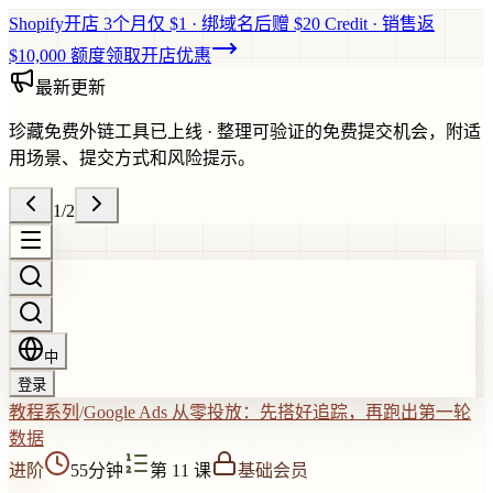
Shopify开店 3个月仅 $1 · 绑域名后赠 $20 Credit · 销售返
$10,000 额度
领取开店优惠
最新更新
珍藏免费外链工具已上线
·
整理可验证的免费提交机会，附适
用场景、提交方式和风险提示。
1
/
2
中
登录
教程系列
/
Google Ads 从零投放：先搭好追踪，再跑出第一轮
数据
进阶
55分钟
第 11 课
基础会员