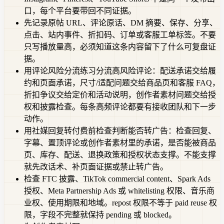
口，每个平台要带回不同证据。
先记录原帖 URL、评论原话、DM 摘要、保存、分享、
点击、站内事件、折扣码、订单或客服工单标签。不要
只写播放量高，必须知道这条内容留下了什么可复盘证
据。
用评论风险分流练习分流高风险评论：配送承诺交给履
约和页面承诺，尺寸/适配问题交给商品页和客服 FAQ，
折扣争议交给定价和活动说明，创作者素材问题交给授
权和披露检查。每条高频评论都要有接收团队和下一步
动作。
用社媒回复转付费前检查判断能否转广告：检查回复、
字幕、置顶评论或创作者素材里的承诺，是否能被商品
页、库存、配送、退换政策和授权状态支撑。不能支撑
就先改话术、补页面证据或禁止转广告。
检查 FTC 披露、TikTok commercial content、Spark Ads
授权、Meta Partnership Ads 或 whitelisting 权限、音乐商
业权、使用期限和地域。repost 权限不等于 paid reuse 权
限，字段不完整就保持 pending 或 blocked。