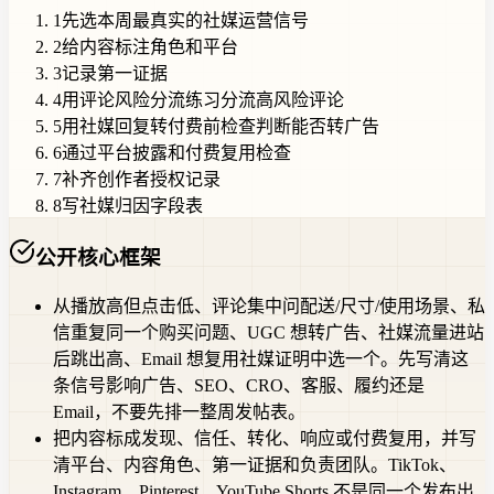
1
先选本周最真实的社媒运营信号
2
给内容标注角色和平台
3
记录第一证据
4
用评论风险分流练习分流高风险评论
5
用社媒回复转付费前检查判断能否转广告
6
通过平台披露和付费复用检查
7
补齐创作者授权记录
8
写社媒归因字段表
公开核心框架
从播放高但点击低、评论集中问配送/尺寸/使用场景、私
信重复同一个购买问题、UGC 想转广告、社媒流量进站
后跳出高、Email 想复用社媒证明中选一个。先写清这
条信号影响广告、SEO、CRO、客服、履约还是
Email，不要先排一整周发帖表。
把内容标成发现、信任、转化、响应或付费复用，并写
清平台、内容角色、第一证据和负责团队。TikTok、
Instagram、Pinterest、YouTube Shorts 不是同一个发布出