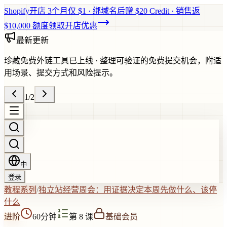
Shopify开店 3个月仅 $1 · 绑域名后赠 $20 Credit · 销售返
$10,000 额度
领取开店优惠
最新更新
珍藏免费外链工具已上线
·
整理可验证的免费提交机会，附适
用场景、提交方式和风险提示。
1
/
2
中
登录
教程系列
/
独立站经营周会：用证据决定本周先做什么、该停
什么
进阶
60分钟
第 8 课
基础会员