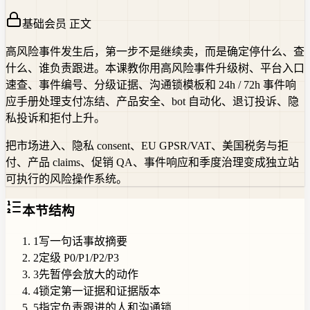
基础会员 正文
高风险事件发生后，第一步不是继续卖，而是确定停什么、查
什么、谁负责跟进。本课教你用高风险事件升级树、平台入口
速查、事件编号、分级证据、沟通锁模板和 24h / 72h 事件响
应手册处理支付冻结、产品安全、bot 自动化、退订投诉、隐
私投诉和拒付上升。
把市场进入、隐私 consent、EU GPSR/VAT、美国税务与拒
付、产品 claims、促销 QA、事件响应和季度治理变成独立站
可执行的风险操作系统。
本节结构
1
写一句话事故摘要
2
定级 P0/P1/P2/P3
3
先暂停会放大的动作
4
锁定第一证据和证据版本
5
指定负责跟进的人和沟通锁