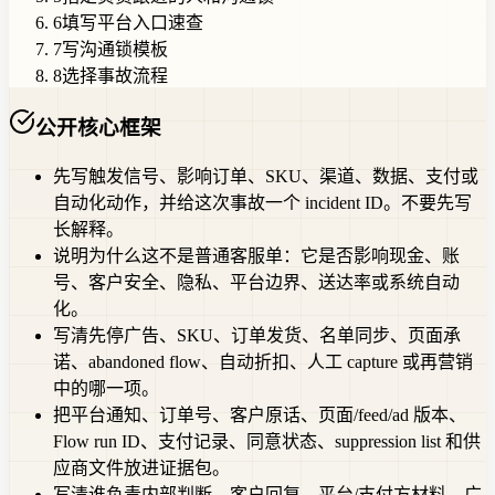
6
填写平台入口速查
7
写沟通锁模板
8
选择事故流程
公开核心框架
先写触发信号、影响订单、SKU、渠道、数据、支付或
自动化动作，并给这次事故一个 incident ID。不要先写
长解释。
说明为什么这不是普通客服单：它是否影响现金、账
号、客户安全、隐私、平台边界、送达率或系统自动
化。
写清先停广告、SKU、订单发货、名单同步、页面承
诺、abandoned flow、自动折扣、人工 capture 或再营销
中的哪一项。
把平台通知、订单号、客户原话、页面/feed/ad 版本、
Flow run ID、支付记录、同意状态、suppression list 和供
应商文件放进证据包。
写清谁负责内部判断、客户回复、平台/支付方材料、广