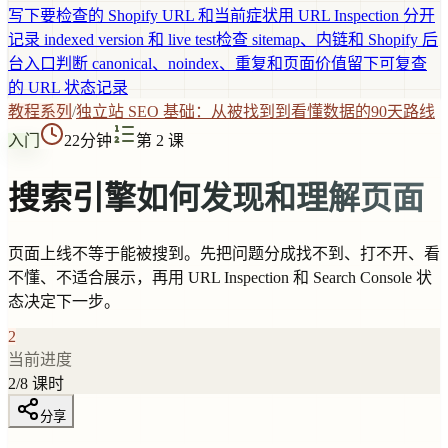
写下要检查的 Shopify URL 和当前症状
用 URL Inspection 分开
记录 indexed version 和 live test
检查 sitemap、内链和 Shopify 后
台入口
判断 canonical、noindex、重复和页面价值
留下可复查
的 URL 状态记录
教程系列
/
独立站 SEO 基础：从被找到到看懂数据的90天路线
入门
22分钟
第 2 课
搜索引擎如何发现和理解页面
页面上线不等于能被搜到。先把问题分成找不到、打不开、看
不懂、不适合展示，再用 URL Inspection 和 Search Console 状
态决定下一步。
2
当前进度
2
/
8
课时
分享