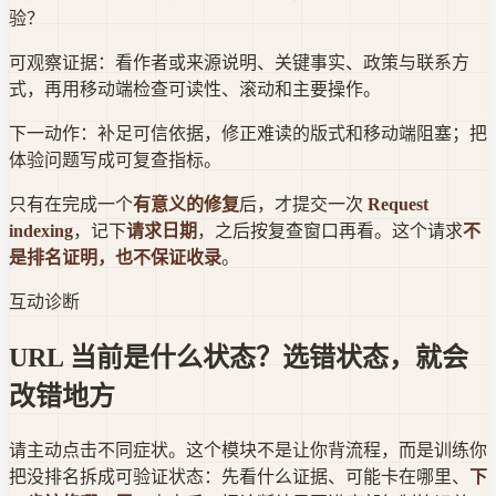
验？
可观察证据：
看作者或来源说明、关键事实、政策与联系方
式，再用移动端检查可读性、滚动和主要操作。
下一动作：
补足可信依据，修正难读的版式和移动端阻塞；把
体验问题写成可复查指标。
只有在完成一个
有意义的修复
后，才提交一次
Request
indexing
，记下
请求日期
，之后按复查窗口再看。这个请求
不
是排名证明，也不保证收录
。
互动诊断
URL 当前是什么状态？选错状态，就会
改错地方
请主动点击不同症状。这个模块不是让你背流程，而是训练你
把没排名拆成
可验证状态
：先看什么证据、可能卡在哪里、
下