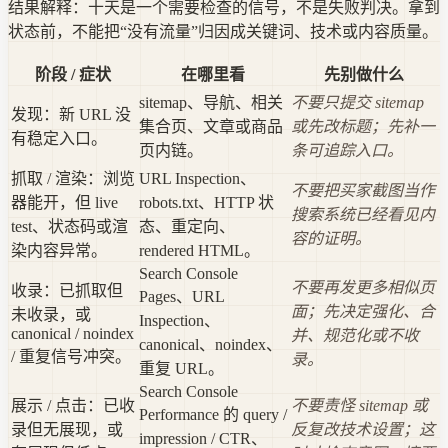
结果解释：十天是一个需要检查的信号，不是失败判决。拿到
状态前，不能把“没有流量”归因成关键词、技术或内容质量。
阶段 / 症状
在哪里看
先别做什么
sitemap、导航、相关
不要只提交 sitemap
发现：新 URL 没
集合页、文章或商品
或先改标题；先补一
有稳定入口。
页内链。
条可追踪入口。
抓取 / 渲染：浏览
URL Inspection、
不要把买家截图当作
器能开，但 live
robots.txt、HTTP 状
搜索系统已经看见内
test、状态码或渲
态、重定向、
容的证明。
染内容异常。
rendered HTML。
Search Console
不要再发更多相似页
收录：已抓取但
Pages、URL
面；先决定强化、合
未收录，或
Inspection、
canonical / noindex
并、规范化或不收
canonical、noindex、
/ 重复信号冲突。
录。
重复 URL。
Search Console
展示 / 点击：已收
不要责怪 sitemap 或
Performance 的 query /
录但无展现，或
反复改技术设置；这
impression / CTR、