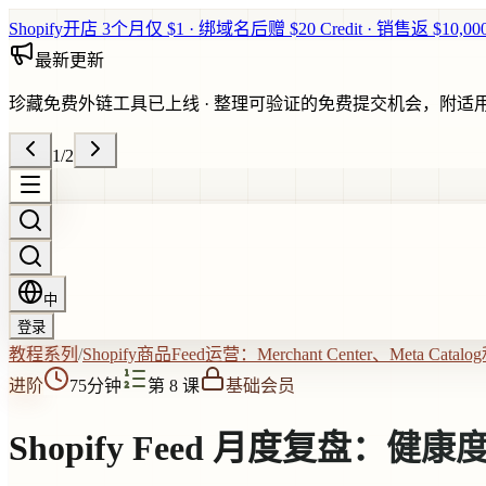
Shopify开店 3个月仅 $1 · 绑域名后赠 $20 Credit · 销售返 $10,0
最新更新
珍藏免费外链工具已上线
·
整理可验证的免费提交机会，附适
1
/
2
中
登录
教程系列
/
Shopify商品Feed运营：Merchant Center、Meta Ca
进阶
75分钟
第 8 课
基础会员
Shopify Feed 月度复盘：健康