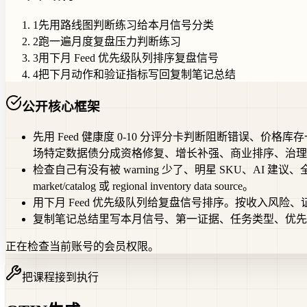
1
先用路线图判断练习给本月信号分类
2
跑一遍月度复盘压力判断练习
3
用下月 Feed 优先级队列排序复盘信号
4
把下月动作和验证指标写回复制笔记总结
公开核心框架
先用 Feed 健康度 0-10 分评分卡判断阻断错误、价
场特定数据债分成资格修复、增长补强、商业排序、治理规
检查自己有没有被 warning 少了、明星 SKU、AI 建议、全站平均值
market/catalog 或 regional inventory data source。
用下月 Feed 优先级队列给复盘信号排序。按收入风险、
复制笔记总结里写本月信号、第一证据、任务类型、优先
正在检查当前账号的会员权限。
把课程接到执行