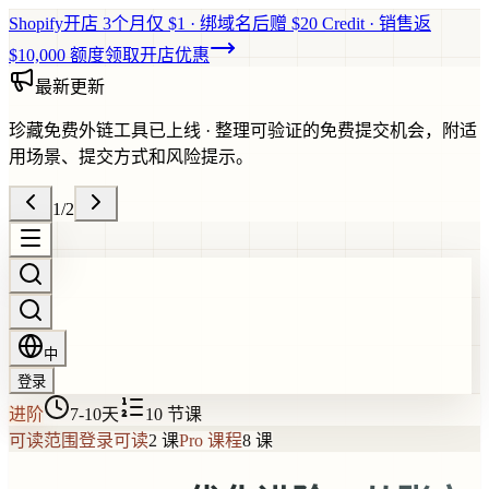
Shopify开店 3个月仅 $1 · 绑域名后赠 $20 Credit · 销售返
$10,000 额度
领取开店优惠
最新更新
珍藏免费外链工具已上线
·
整理可验证的免费提交机会，附适
用场景、提交方式和风险提示。
1
/
2
中
登录
进阶
7-10天
10
节课
可读范围
登录可读
2 课
Pro 课程
8 课