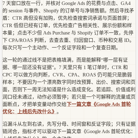
7 天窗口放在一行，并核对 Google Ads 的花费与点击、GA4
的 session 与事件、Shopify 的订单号与净销售额。然后寻找矛
盾：CTR 高但没有加购，优先检查搜索词承诺与页面首屏；
CTR 低但已经有订单，优先检查广告相关性、展示份额和样
本量；点击不少但 Ads Purchase 与 Shopify 订单不一致，先停
下 CPA/ROAS 判断，去查去重、归因窗口、币种和交易 ID。
每次只写一个主动作、一个反证字段和一个复查日期。
这一轮的通过线不是把表格填满，而是能解释“哪一层有证
据、哪一层还没有证据”。7 天里只有 1 笔订单时，CTR 和
CPC 可以做方向判断，CVR、CPA、ROAS 仍可能只是脆弱
样本；不要因为一个漂亮数字同时改预算、出价、搜索词和页
面，否则下一周无法知道是什么造成变化。若追踪、价值或利
润口径未通过，动作必须暂停；若只是一个可解释的流量或页
面断点，才把单变量动作交给
下一篇文章《Google Ads 首轮
优化：上线后先改什么》
。
沿漏斗从左到右读，先写分母、时间窗和反证字段；只有证据
链闭合，指标才可以驱动下一篇文章《Google Ads 首轮优化：