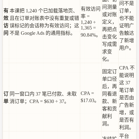
问不是
问测量
有效访问
有
本课把 1,240 个已加载落地页、
订单，
或对账
率 =
效
且在订单对账表中没有重复或错
也不能
定义，
1,240 ÷
访
误标记的会话称为有效访问；这
证明广
1,365 =
再把点
问
不是 Google Ads 的通用指标。
告触达
90.84%。
击变化
了新增
写成需
用户。
求变
化。
CPA 不
固定订
能说明
单口径
这 37
后，再
笔订单
CPA =
订
同一窗口内 37 笔已付款、未取
同看退
是否由
$17.03。
单
消订单；CPA = $630 ÷ 37。
款、新
广告新
客和贡
增，或
献利
是否有
润。
利润。
平台
冻结扩