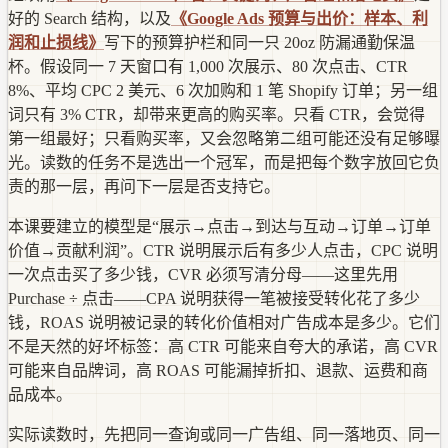
好的 Search 结构，以及
《Google Ads 预算与出价：样本、利
润和止损线》
写下的预算护栏和同一只 20oz 防漏通勤保温
杯。假设同一 7 天窗口有 1,000 次展示、80 次点击、CTR
8%、平均 CPC 2 美元、6 次加购和 1 笔 Shopify 订单；另一组
词只有 3% CTR，却带来更高的购买率。只看 CTR，会觉得
第一组最好；只看购买率，又会忽略第二组可能还没有足够曝
光。读数的任务不是选出一个冠军，而是把每个数字放回它负
责的那一层，再问下一层是否支持它。
本课要建立的模型是“展示→点击→到达与互动→订单→订单
价值→贡献利润”。CTR 说明展示后有多少人点击，CPC 说明
一次点击买了多少钱，CVR 必须写清分母——这里先用
Purchase ÷ 点击——CPA 说明获得一笔被接受转化花了多少
钱，ROAS 说明被记录的转化价值相对广告成本是多少。它们
不是天然的好坏标签：高 CTR 可能来自夸大的承诺，高 CVR
可能来自品牌词，高 ROAS 可能漏掉折扣、退款、运费和商
品成本。
实际读数时，先把同一查询或同一广告组、同一落地页、同一