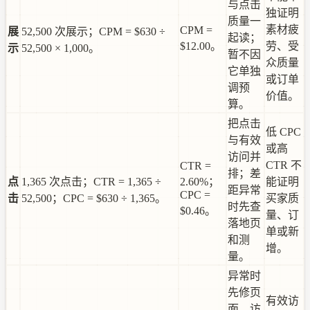
与点击
独证明
质量一
素材疲
CPM =
展
52,500 次展示；CPM = $630 ÷
起读；
$12.00。
劳、受
示
52,500 × 1,000。
暂不因
众质量
它单独
或订单
调预
价值。
算。
把点击
低 CPC
与有效
或高
访问并
CTR 不
CTR =
排；差
点
1,365 次点击；CTR = 1,365 ÷
2.60%；
能证明
距异常
CPC =
击
52,500；CPC = $630 ÷ 1,365。
买家质
时先查
$0.46。
量、订
落地页
单或新
和测
增。
量。
异常时
先修页
有效访
面、访