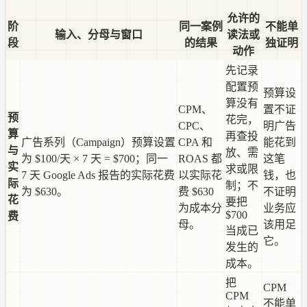
允许的
阶
同一案例
不能单
输入、分母与窗口
读法或
段
的结果
独证明
动作
先记录
配置预
预算设
算没有
CPM、
置不证
预
花完，
CPC、
明广告
算
再查投
广告系列（Campaign）预算设置
CPA 和
能花到
与
放、需
为 $100/天 × 7 天 = $700；同一
ROAS 都
这笔
实
求或限
7 天 Google Ads 报告的实际花费
以实际花
钱，也
际
制；不
为 $630。
费 $630
不证明
花
要把
为成本分
业务应
$700
费
母。
该用足
当成已
它。
发生的
成本。
把
CPM
CPM
不能单