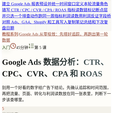
建立 Google Ads 报表预设并统一时间窗口
定义本轮流量角色
填写 CTR / CPC / CVR / CPA / ROAS 指标读数链
标记断点层
并只选一个排查动作
跑同一周指标利润读数
用利润反证字段桥
对照 Ads、GA4、Shopify 和工具
写入复制笔记总结和下次复
盘日期
教程系列
/
Google Ads 从零投放：先搭好追踪，再跑出第一轮
数据
入门
45分钟
第 5 课
Google Ads 数据分析：CTR、
CPC、CVR、CPA 和 ROAS
别用一个好看的数字给广告下结论。先确认追踪和时间范围，
再把流量、页面、转化与利润读数放在同一张表里，判断下一
步该查哪里。
5