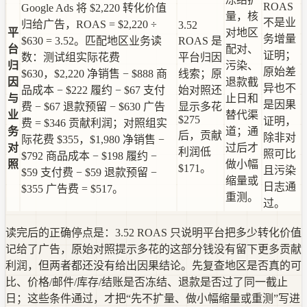
ROAS
Google Ads 将 $2,220 转化价值
量，核
不是业
归给广告，ROAS = $2,220 ÷
3.52
平
对地区
务增量
$630 = 3.52。匹配地区业务读
ROAS 是
台
配对、
证明；
数：测试组实际花费
平台归因
归
污染、
原始差
$630，$2,220 净销售 − $888 商
线索；原
因
退款截
异也不
品成本 − $222 履约 − $67 支付
始对照还
与
止日和
是因果
费 − $67 退款预留 − $630 广告
显示多花
业
替代渠
$275
证明，
费 = $346 贡献利润；对照组实
务
道；通
后，贡献
除非对
际花费 $355，$1,980 净销售 −
对
过后才
利润低
照可比
$792 商品成本 − $198 履约 −
照
做小幅
$171。
且污染
$59 支付费 − $59 退款预留 −
缩量或
日志通
$355 广告费 = $517。
重测。
过。
读完后的正确停点是：3.52 ROAS 只说明平台把多少转化价值
记给了广告，原始对照提示多花的这部分钱没有留下更多贡献
利润，但两者都还没有给出因果结论。先复查地区是否真的可
比、价格/邮件/库存/结账是否冻结、退款是否过了同一截止
日；这些条件通过，才把“先不扩量、做小幅缩量或重测”写进