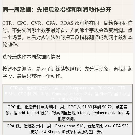
同一周数据：先把现象指标和利润动作分开
CTR、CPC、CVR、CPA、ROAS 都可能在同一周给你不同信
号。不要先问哪个数字最好看，先问哪个字段会改变利润。点
一个场景，查看对应读法如何把现象指标翻译成利润字段和本
轮动作。
选择最像你本周数据的情况
按钮不是测验，是为了训练读数顺序：先分清现象，再找利润
字段，最后只放行一个动作。
CTR 高，但利润没动
同一周：1,200 impressions、70 clicks、CTR
5.8%、CPC $1.20、3 单、Conv. value / cost 2.4，但 Shopify 里 1 单退
款、1 单大额折扣。
CPC 低，但没有订单质量
同一周：CPC 从 $1.80 降到 $0.72，点击变
多，但 add_to_cart 很少，搜索词里出现 tutorial、replacement、free 等
低意图词。
CPA 低，但退款高
同一周：Cost / conv. $18，看起来比 Max CPA $32
更好，但 Shopify 退款率和客服标签上升。