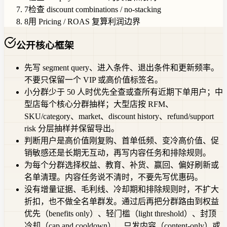
7
检查 discount combinations / no-stacking
8
用 Pricing / ROAS 复算利润边界
公开核心框架
先写 segment query、进入条件、退出条件和更新频率。
不要只保留一个 VIP 或高价值标签名。
小分群少于 50 人时优先全查或查所有近期下单用户；中
型店每个核心分群抽样；大型店按 RFM、
SKU/category、market、discount history、refund/support
risk 分层抽样并保留导出。
判断用户是高价值刚复购、首单低频、变冷高价值、促
销敏感还是长期无互动，再写内容任务和排除规则。
为每个分群选择权益、教育、补货、赢回、偏好刷新或
名单清理。内容任务说不清时，不要先写优惠码。
没有增量证据、毛利线、冷却期和排除规则时，不扩大
折扣，也不做全名单群发。通过后再把分群路由到权益
优先（benefits only）、轻门槛（light threshold）、封顶
冷却（cap and cooldown）、只发内容（content-only）或