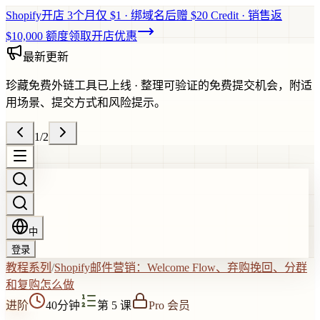
Shopify开店 3个月仅 $1 · 绑域名后赠 $20 Credit · 销售返
$10,000 额度
领取开店优惠
最新更新
珍藏免费外链工具已上线
·
整理可验证的免费提交机会，附适
用场景、提交方式和风险提示。
1
/
2
中
登录
教程系列
/
Shopify邮件营销：Welcome Flow、弃购挽回、分群
和复购怎么做
进阶
40分钟
第 5 课
Pro 会员