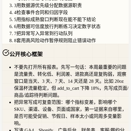
3
用数据源优先级分配数据源职责
4
检查事件合同和归因字段
5
用指标成熟窗口判断现在能不能下结论
6
用数据可信度放行判断练习决定数字状态
7
把异常写入异常到行动队列
8
套用高风险动作暂停规则阻止错误动作
公开核心框架
不要先打开所有报表。先写一句话：本周最重要的问题
是流量贵、转化低、利润差、退款高还是复购弱，观察
窗口是当天、3 天、7 天、14 天还是 28 天。比如 20oz
保温杯流量稳定，但 add_to_cart 下降 18%，先写成页面/
商品/追踪待判断问题。
把异常写成可复查范围：哪个指标变差，影响哪个
SKU、渠道、设备、页面或国家，第一证据来自哪里，
是否可能受促销、节假日、样本太小或同周多变量影
响。
写清 GA4、Shopify、广告后台、财务表、客服/履约分