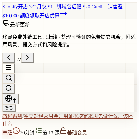
Shopify开店 3个月仅 $1 · 绑域名后赠 $20 Credit · 销售返
$10,000 额度
领取开店优惠
最新更新
珍藏免费外链工具已上线
·
整理可验证的免费提交机会，附适
用场景、提交方式和风险提示。
1
/
2
中
登录
教程系列
/
独立站经营周会：用证据决定本周先做什么、该停
什么
高级
70分钟
第 13 课
基础会员