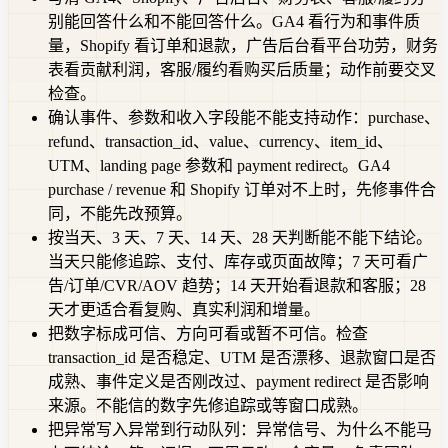
别能回答什么和不能回答什么。GA4 看行为和事件质
量，Shopify 看订单和退款，广告后台看平台功劳，财务
表看贡献利润，客服/履约看购买后质量；动作前要交叉
检查。
确认事件、参数和收入字段能不能支持动作：purchase、
refund、transaction_id、value、currency、item_id、
UTM、landing page 参数和 payment redirect。GA4
purchase / revenue 和 Shopify 订单对不上时，先修事件合
同，不能先改预算。
按当天、3 天、7 天、14 天、28 天判断能不能下结论。
当天只能修追踪、支付、库存或页面故障；7 天可看广
告/订单/CVR/AOV 趋势；14 天开始看退款和客服；28
天才更适合看复购、真实利润和增量。
把数字标成可信、方向可看或暂不可信。检查
transaction_id 是否稳定、UTM 是否漂移、退款窗口是否
成熟、事件定义是否刚改过、payment redirect 是否影响
来源。不能信的数字先修追踪或等窗口成熟。
把异常写入异常到行动队列：异常信号、为什么不能马