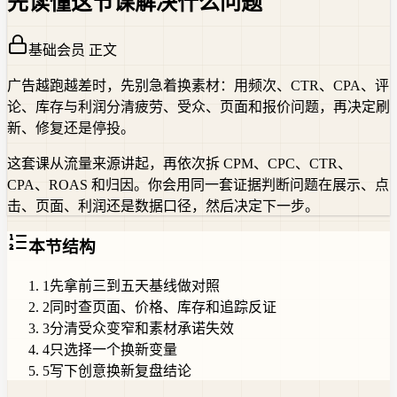
先读懂这节课解决什么问题
基础会员 正文
广告越跑越差时，先别急着换素材：用频次、CTR、CPA、评
论、库存与利润分清疲劳、受众、页面和报价问题，再决定刷
新、修复还是停投。
这套课从流量来源讲起，再依次拆 CPM、CPC、CTR、
CPA、ROAS 和归因。你会用同一套证据判断问题在展示、点
击、页面、利润还是数据口径，然后决定下一步。
本节结构
1
先拿前三到五天基线做对照
2
同时查页面、价格、库存和追踪反证
3
分清受众变窄和素材承诺失效
4
只选择一个换新变量
5
写下创意换新复盘结论