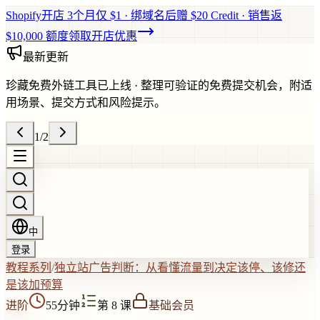
Shopify开店 3个月仅 $1 · 绑域名后赠 $20 Credit · 销售返
$10,000 额度
领取开店优惠
最新更新
珍藏免费外链工具已上线
·
整理可验证的免费提交机会，附适
用场景、提交方式和风险提示。
1
/
2
中
登录
教程系列
/
独立站广告判断：从看懂流量到决定该停、该修还
是该加预算
进阶
55分钟
第 8 课
基础会员