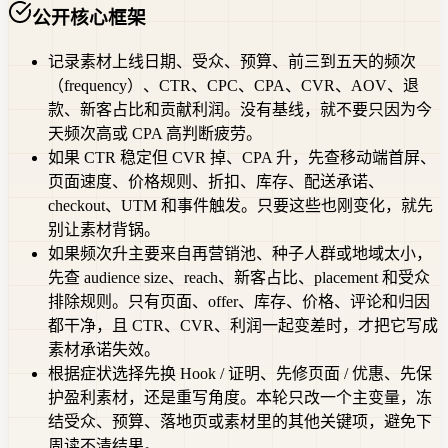
公开核心框架
记录素材上线日期、受众、预算、前三到五天的频次
（frequency）、CTR、CPC、CPA、CVR、AOV、退
款、新客占比和贡献利润。没有基线，就不要只因为今
天频次高或 CPA 高判断疲劳。
如果 CTR 稳定但 CVR 掉、CPA 升，先查移动端首屏、
页面速度、价格规则、折扣、库存、配送承诺、
checkout、UTM 和事件触发。只要这些也刚变化，就先
别让素材背锅。
如果频次升主要来自再营销池、种子人群或地域太小，
先查 audience size、reach、新客占比、placement 和受众
排除规则。只有页面、offer、库存、价格、评论和归因
都干净，且 CTR、CVR、利润一起变差时，才把它写成
素材承诺失效。
根据症状选择先换 Hook / 证明、先修页面 / 优惠、先保
护盈利素材，还是重写角度。本轮只改一个主变量，冻
结受众、预算、落地页或素材里的其他关键项，避免下
周读不清结果。