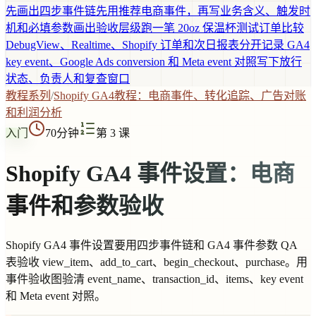
先画出四步事件链
先用推荐电商事件，再写业务含义、触发时
机和必填参数
画出验收层级
跑一笔 20oz 保温杯测试订单
比较
DebugView、Realtime、Shopify 订单和次日报表
分开记录 GA4
key event、Google Ads conversion 和 Meta event 对照
写下放行
状态、负责人和复查窗口
教程系列
/
Shopify GA4教程：电商事件、转化追踪、广告对账
和利润分析
入门
70分钟
第 3 课
Shopify GA4 事件设置：电商
事件和参数验收
Shopify GA4 事件设置要用四步事件链和 GA4 事件参数 QA
表验收 view_item、add_to_cart、begin_checkout、purchase。用
事件验收图验清 event_name、transaction_id、items、key event
和 Meta event 对照。