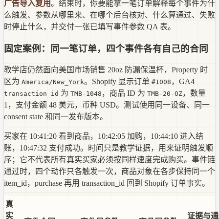
广告导入复用
。结束时，你要能拿一笔订单解释每个事件为什
么触发、参数从哪里来、在哪个后台核对、什么算通过、失败
时停止什么，并交付一张已填写事件参数 QA 表。
固定案例：同一笔订单，四个事件各有自己的合同
教学店仍然面向美国市场销售 20oz 防漏保温杯，Property 时
区为
。Shopify 显示订单
，GA4
America/New_York
#1008
为
，商品 ID 为
，数量
transaction_id
TMB-1048
TMB-20-OZ
1，支付金额 48 美元，币种 USD。测试使用同一设备、同一
consent state 和同一发布版本。
买家在 10:41:20 看到商品，10:42:05 加购，10:44:10 进入结
账，10:47:32 支付成功。时间只是教学证据，用来证明触发顺
序；它不代表所有真实买家必须按同样速度完成购买。事件链
通过时，四个动作只各触发一次，商品对象在各步保持同一个
item_id，purchase 再用 transaction_id 回到 Shopify 订单事实。
真
实
证据与通