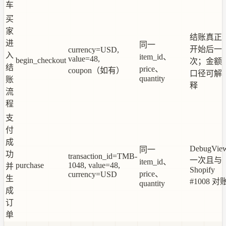
车
买
家
结账真正
进
同一
开始后一
currency=USD,
入
item_id、
value=48,
begin_checkout
次；金额
结
price、
coupon（如有）
口径可解
quantity
账
释
流
程
支
付
成
DebugVie
同一
功
transaction_id=TMB-
一次且与
item_id、
purchase
1048, value=48,
并
Shopify
price、
currency=USD
生
#1008 对
quantity
成
订
单