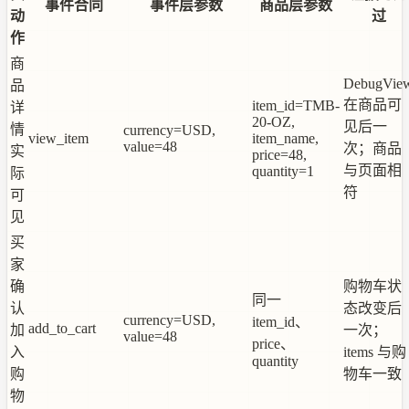
事件合同
事件层参数
商品层参数
动
过
作
商
DebugVie
品
在商品可
item_id=TMB-
详
20-OZ,
见后一
情
currency=USD,
view_item
item_name,
value=48
次；商品
实
price=48,
与页面相
quantity=1
际
符
可
见
买
家
确
购物车状
同一
认
态改变后
currency=USD,
item_id、
add_to_cart
加
一次；
value=48
price、
入
items 与购
quantity
购
物车一致
物