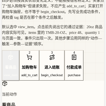
四步必须按真实状态变化定义，不能按按钮名称定义。买家点
了“加入购物车”但请求失败，不应产生 add_to_cart；买家打开
购物车抽屉，也不等于 begin_checkout。先写业务成功条件，
再检查 tag 是否在那个条件之后触发。
默认选中 view_item。点击前先说出它的通过证据：20oz 商品
内容实际可见，items 里的 TMB-20-OZ、price 48、quantity 1
与页面一致，事件只出现一次。其他步骤沿用同样的“动作—
触发—参数—证据”顺序。
1
2
3
4
看商品
加购物车
进入结账
付款成单
view_item
add_to_cart
begin_checkout
purchase
当前动作
看商品