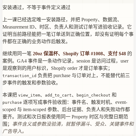
安装通过，不等于事件定义通过
上一课已经选定唯一安装路径，并把 Property、数据流、
Measurement ID、时区、负责人和测试订单写进验收记录。它
证明当前路径能把一笔订单送到正确位置，却没有证明每个事
件都在正确的业务动作后触发。
继续用同一笔
20oz 保温杯、Shopify 订单 #1008、支付 $48
的
案例。GA4 事件是一条动作记录，session 是访问过程，user
是观察到的用户标识，Shopify order 才是订单事实；
负责把 purchase 与订单对上，不能替代前三
transaction_id
步事件的触发和参数验收。
本课把
、
、
和
view_item
add_to_cart
begin_checkout
逐项写成事件验收图：事件名、触发时机、event-
purchase
scoped 与 item-scoped 参数、后台证据、负责人和失败动作都
要齐。测试和次日报表使用同一 Property 时区与完整日期范
围；
事件含义或参数没验清，就暂停漏斗、受众、关键事件和
广告导入。